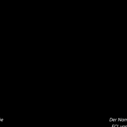
ie
Der Name
FCI, v