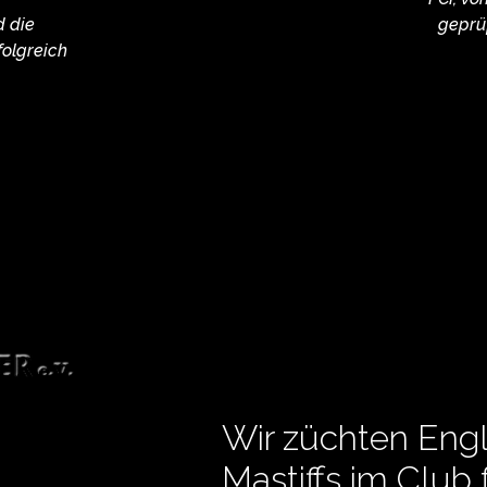
d die
geprü
olgreich
Wir züchten Engl
Mastiffs im Club 